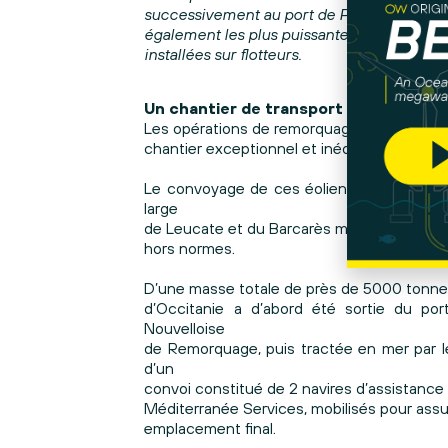
successivement au port de Port-La Nouvelle
également les plus puissantes jamais insta
installées sur flotteurs.
Un chantier de transport maritime ex
Les opérations de remorquage en mer des t
chantier exceptionnel et inédit en région O
Le convoyage de ces éoliennes de Port-La N
large
de Leucate et du Barcarès mobilise des moy
hors normes.
D’une masse totale de près de 5000 tonnes 
d’Occitanie a d’abord été sortie du por
Nouvelloise
de Remorquage, puis tractée en mer par l
d’un
convoi constitué de 2 navires d’assistance 
Méditerranée Services, mobilisés pour assur
emplacement final.