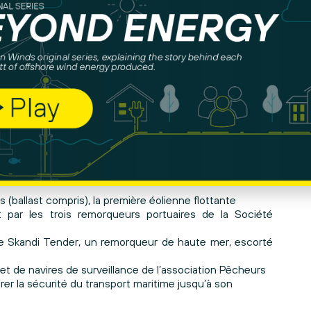
, culminent à 186 mètres en bout de pale ! Elles sont
llées en France, et les plus puissantes au monde jamais
ceptionnel
rois éoliennes flottantes du projet EFGL constituent un
ccitanie.
ouvelle jusqu’au site d’installation à 16 kilomètres au
ens logistiques, portuaires et de coordination maritime
(ballast compris), la première éolienne flottante
t par les trois remorqueurs portuaires de la Société
e Skandi Tender, un remorqueur de haute mer, escorté
et de navires de surveillance de l’association Pêcheurs
er la sécurité du transport maritime jusqu’à son