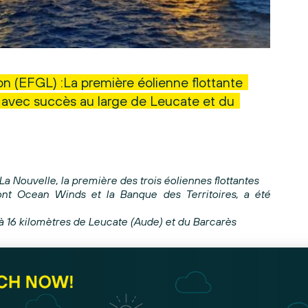
on (EFGL) :La première éolienne flottante
e avec succès au large de Leucate et du
-La Nouvelle, la première des trois éoliennes flottantes
ont Ocean Winds et la Banque des Territoires, a été
à 16 kilomètres de Leucate (Aude) et du Barcarès
duite à deux reprises, pour réaliser le déploiement
s d’ici la fin du mois d’août.
emières éoliennes flottantes d’Occitanie, montées