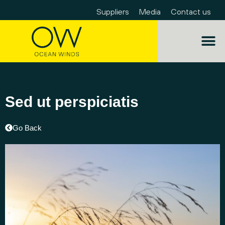
Suppliers
Media
Contact us
About OW
OW Bus
Beyond En
Sed ut perspiciatis
Go Back